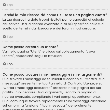
Top
Perché la mia ricerca dà come risultato una pagina vuota?
La tua ricerca ha dato troppi risultati per le capacità di calcolo
del server. Usa la ricerca avanzata e sii più specifico nella tua
scelta dei termini da ricercare e dei forum in cui cercare.
Top
Come posso cercare un utente?
Vai nella pagina “Utenti” e clicca sul collegamento “trova
utente”, dopodiché segui le istruzioni.
Top
Come posso trovare i miei messaggi e i miei argomenti?
Puoi trovare i messaggi da te inseriti cliccando su “Mostra i tuoi
messaggi” presente nel tuo Pannello di Controllo Utente, e su
“Cerca i messaggi dell’utente” presente nella pagina del tuo
profilo. Puoi cercare i tuoi argomenti, usando la pagina di
ricerca avanzata, compilando i vari campi opportunamente.
Puoi comunque trovare rapidamente i tuoi messaggi, cliccando
sull’omonima funzione “I tuoi messaggi”, generalmente
disponibile in ogni pagina della Board.