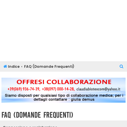
C
Indice
FAQ (Domande Frequenti)
e
r
c
a
FAQ (Domande Frequenti)