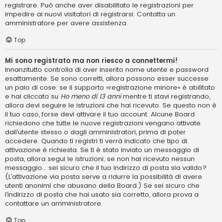
registrare. Può anche aver disabilitato le registrazioni per
impedire ai nuovi visitatori di registrarsi. Contatta un
amministratore per avere assistenza.
Top
Mi sono registrato ma non riesco a connettermi!
Innanzitutto controlla di aver inserito nome utente e password
esattamente. Se sono corretti, allora possono esser successe
un paio di cose: se il supporto «registrazione minore» è abilitato
e hai cliccato su
Ho meno di 13 anni
mentre ti stavi registrando,
allora devi seguire le istruzioni che hai ricevuto. Se questo non è
il tuo caso, forse devi attivare il tuo account. Alcune Board
richiedono che tutte le nuove registrazioni vengano attivate
dall’utente stesso o dagli amministratori, prima di poter
accedere. Quando ti registri ti verrà indicato che tipo di
attivazione è richiesta. Se ti è stato inviato un messaggio di
posta, allora segui le istruzioni; se non hai ricevuto nessun
messaggio... sei sicuro che il tuo indirizzo di posta sia valido?
(L’attivazione via posta serve a ridurre la possibilità di avere
utenti anonimi che abusano della Board.) Se sei sicuro che
l’indirizzo di posta che hai usato sia corretto, allora prova a
contattare un amministratore.
Top