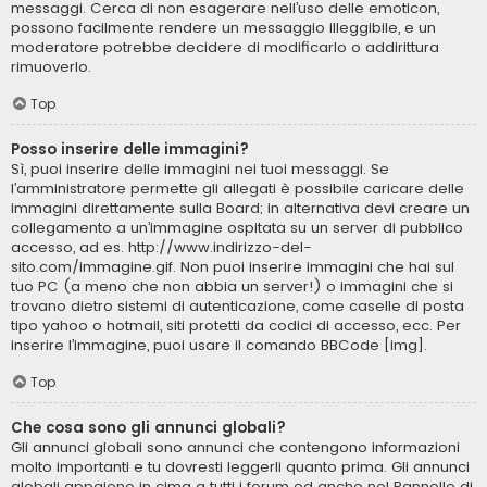
messaggi. Cerca di non esagerare nell’uso delle emoticon,
possono facilmente rendere un messaggio illeggibile, e un
moderatore potrebbe decidere di modificarlo o addirittura
rimuoverlo.
Top
Posso inserire delle immagini?
Sì, puoi inserire delle immagini nei tuoi messaggi. Se
l’amministratore permette gli allegati è possibile caricare delle
immagini direttamente sulla Board; in alternativa devi creare un
collegamento a un’immagine ospitata su un server di pubblico
accesso, ad es. http://www.indirizzo-del-
sito.com/immagine.gif. Non puoi inserire immagini che hai sul
tuo PC (a meno che non abbia un server!) o immagini che si
trovano dietro sistemi di autenticazione, come caselle di posta
tipo yahoo o hotmail, siti protetti da codici di accesso, ecc. Per
inserire l’immagine, puoi usare il comando BBCode [img].
Top
Che cosa sono gli annunci globali?
Gli annunci globali sono annunci che contengono informazioni
molto importanti e tu dovresti leggerli quanto prima. Gli annunci
globali appaiono in cima a tutti i forum ed anche nel Pannello di