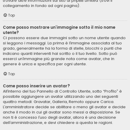
trovare altre informazioni sul sito di phpBB Limited (trovi il
collegamento in fondo ad ogni pagina).
Top
Come posso mostrare un’immagine sotto il mio nome
utente?
Ci possono essere due immagini sotto un nome utente quando
si leggono i messaggi. La prima è l’immagine associata al tuo
grado, generalmente ha la forma di stelle, blocchi o punti che
indicano quanti interventi hai scritto o il tuo livello. Sotto può
esserci un’immagine più grande nota come avatar, che in
genere è unica e specifica per ogni utente.
Top
Come posso inserire un avatar?
All’interno del tuo Pannello di Controllo Utente, sotto “Profilo” è
possibile aggiungere un avatar utilizzando uno dei seguenti
quattro metodi: Gravatar, Galleria, Remoto oppure Carica.
L’amministratore decide se abilitare o meno gli avatar e decide
anche il modo in cui gli avatar sono messi a disposizione. Se
non ti è concesso l’uso degli avatar, allora è una decisione
dell’amministrazione, e devi chiedere a questa le ragioni.