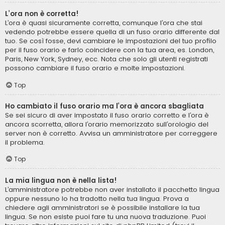
L’ora non è corretta!
L’ora è quasi sicuramente corretta, comunque l’ora che stai
vedendo potrebbe essere quella di un fuso orario differente dal
tuo. Se così fosse, devi cambiare le impostazioni del tuo profilo
per il fuso orario e farlo coincidere con la tua area, es. London,
Paris, New York, Sydney, ecc. Nota che solo gli utenti registrati
possono cambiare il fuso orario e molte impostazioni.
Top
Ho cambiato il fuso orario ma l’ora è ancora sbagliata
Se sei sicuro di aver impostato il fuso orario corretto e l’ora è
ancora scorretta, allora l’orario memorizzato sull’orologio del
server non è corretto. Avvisa un amministratore per correggere
il problema.
Top
La mia lingua non è nella lista!
L’amministratore potrebbe non aver installato il pacchetto lingua
oppure nessuno lo ha tradotto nella tua lingua. Prova a
chiedere agli amministratori se è possibile installare la tua
lingua. Se non esiste puoi fare tu una nuova traduzione. Puoi