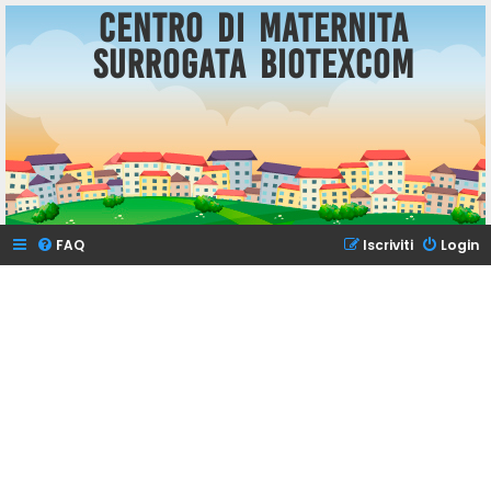
Centro di Maternita
Surrogata BioTexCom
FAQ
Iscriviti
Login