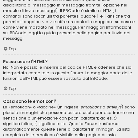
disabilitarlo di messaggio in messaggio tramite l’opzione nel
modulo di invio messaggi). Il BBCode è simile all’HTML, i
comandi sono racchiusi tra parentesi quadre [ e ] anziché tra
parentesi angolari < e > e offre un controllo maggiore su cosa e
come viene mostrato nei messaggi. Per maggiori informazioni
sul BBCode leggi la guida presente nella pagina per l’invio dei
messaggi.
Top
Posso usare l’HTML?
No. Non è possibile inserire del codice HTML e ottenere che sia
interpretato come tale in questo Forum. La maggior parte delle
funzioni dell’HTML può essere sostituita dal BBCode.
Top
Cosa sono le emoticon?
Le «emoticon» o «faccine» (in inglese,
emoticons
o
smileys
) sono
piccole immagini che possono essere usate per esprimere una
sensazione o un’emozione con pochi caratteri; ad es. :)
significa felice, :( significa triste. Questo Forum trasforma
automaticamente queste serie di caratteri in immagini. La lista
completa delle emoticon è visibile nella pagina di invio