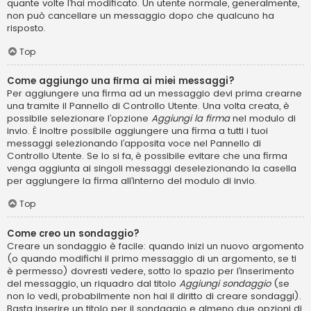
quante volte l’hai modificato. Un utente normale, generalmente,
non può cancellare un messaggio dopo che qualcuno ha
risposto.
Top
Come aggiungo una firma ai miei messaggi?
Per aggiungere una firma ad un messaggio devi prima crearne
una tramite il Pannello di Controllo Utente. Una volta creata, è
possibile selezionare l’opzione
Aggiungi la firma
nel modulo di
invio. È inoltre possibile aggiungere una firma a tutti i tuoi
messaggi selezionando l’apposita voce nel Pannello di
Controllo Utente. Se lo si fa, è possibile evitare che una firma
venga aggiunta ai singoli messaggi deselezionando la casella
per aggiungere la firma all’interno del modulo di invio.
Top
Come creo un sondaggio?
Creare un sondaggio è facile: quando inizi un nuovo argomento
(o quando modifichi il primo messaggio di un argomento, se ti
è permesso) dovresti vedere, sotto lo spazio per l’inserimento
del messaggio, un riquadro dal titolo
Aggiungi sondaggio
(se
non lo vedi, probabilmente non hai il diritto di creare sondaggi).
Basta inserire un titolo per il sondaggio e almeno due opzioni di