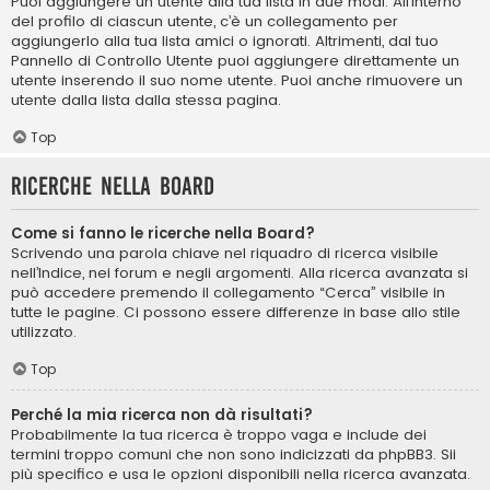
Puoi aggiungere un utente alla tua lista in due modi. All’interno
del profilo di ciascun utente, c’è un collegamento per
aggiungerlo alla tua lista amici o ignorati. Altrimenti, dal tuo
Pannello di Controllo Utente puoi aggiungere direttamente un
utente inserendo il suo nome utente. Puoi anche rimuovere un
utente dalla lista dalla stessa pagina.
Top
Ricerche nella Board
Come si fanno le ricerche nella Board?
Scrivendo una parola chiave nel riquadro di ricerca visibile
nell’Indice, nei forum e negli argomenti. Alla ricerca avanzata si
può accedere premendo il collegamento “Cerca” visibile in
tutte le pagine. Ci possono essere differenze in base allo stile
utilizzato.
Top
Perché la mia ricerca non dà risultati?
Probabilmente la tua ricerca è troppo vaga e include dei
termini troppo comuni che non sono indicizzati da phpBB3. Sii
più specifico e usa le opzioni disponibili nella ricerca avanzata.