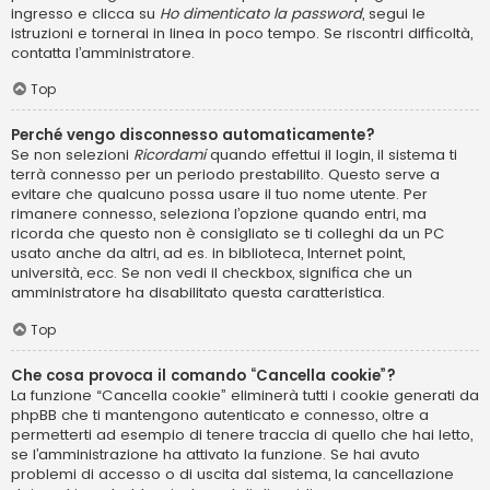
ingresso e clicca su
Ho dimenticato la password
, segui le
istruzioni e tornerai in linea in poco tempo. Se riscontri difficoltà,
contatta l’amministratore.
Top
Perché vengo disconnesso automaticamente?
Se non selezioni
Ricordami
quando effettui il login, il sistema ti
terrà connesso per un periodo prestabilito. Questo serve a
evitare che qualcuno possa usare il tuo nome utente. Per
rimanere connesso, seleziona l’opzione quando entri, ma
ricorda che questo non è consigliato se ti colleghi da un PC
usato anche da altri, ad es. in biblioteca, Internet point,
università, ecc. Se non vedi il checkbox, significa che un
amministratore ha disabilitato questa caratteristica.
Top
Che cosa provoca il comando “Cancella cookie”?
La funzione “Cancella cookie” eliminerà tutti i cookie generati da
phpBB che ti mantengono autenticato e connesso, oltre a
permetterti ad esempio di tenere traccia di quello che hai letto,
se l’amministrazione ha attivato la funzione. Se hai avuto
problemi di accesso o di uscita dal sistema, la cancellazione