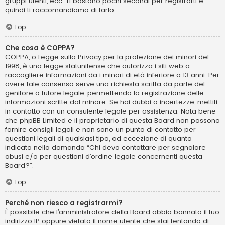
gruppi utenti, ecc. Ti bastano pochi secondi per registrarti e
quindi ti raccomandiamo di farlo.
Top
Che cosa è COPPA?
COPPA, o Legge sulla Privacy per la protezione dei minori del
1998, è una legge statunitense che autorizza i siti web a
raccogliere informazioni da i minori di età inferiore a 13 anni. Per
avere tale consenso serve una richiesta scritta da parte del
genitore o tutore legale, permettendo la registrazione delle
informazioni scritte dal minore. Se hai dubbi o incertezze, mettiti
in contatto con un consulente legale per assistenza. Nota bene
che phpBB Limited e il proprietario di questa Board non possono
fornire consigli legali e non sono un punto di contatto per
questioni legali di qualsiasi tipo, ad eccezione di quanto
indicato nella domanda “Chi devo contattare per segnalare
abusi e/o per questioni d’ordine legale concernenti questa
Board?”.
Top
Perché non riesco a registrarmi?
È possibile che l’amministratore della Board abbia bannato il tuo
indirizzo IP oppure vietato il nome utente che stai tentando di