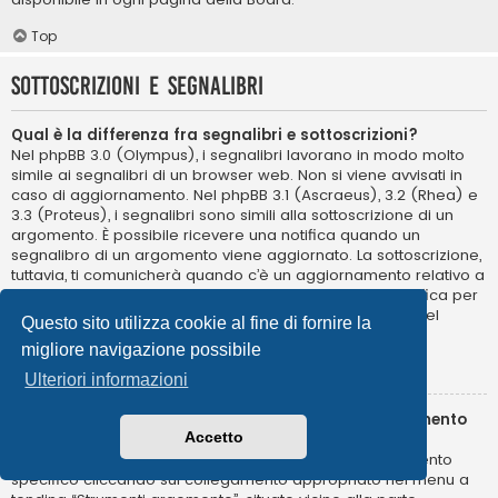
Top
Sottoscrizioni e segnalibri
Qual è la differenza fra segnalibri e sottoscrizioni?
Nel phpBB 3.0 (Olympus), i segnalibri lavorano in modo molto
simile ai segnalibri di un browser web. Non si viene avvisati in
caso di aggiornamento. Nel phpBB 3.1 (Ascraeus), 3.2 (Rhea) e
3.3 (Proteus), i segnalibri sono simili alla sottoscrizione di un
argomento. È possibile ricevere una notifica quando un
segnalibro di un argomento viene aggiornato. La sottoscrizione,
tuttavia, ti comunicherà quando c’è un aggiornamento relativo a
un argomento o in un forum della Board. Opzioni di notifica per
segnalibri e sottoscrizioni possono essere configurate nel
Questo sito utilizza cookie al fine di fornire la
Pannello di Controllo Utente, alla voce “Preferenze”.
migliore navigazione possibile
Top
Ulteriori informazioni
Come posso sottoscrivere un segnalibro o un argomento
Accetto
specifico?
Puoi aggiungere ai segnalibri o sottoscrivere un argomento
specifico cliccando sul collegamento appropriato nel menu a