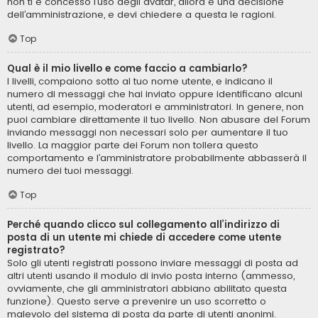
non ti è concesso l’uso degli avatar, allora è una decisione
dell’amministrazione, e devi chiedere a questa le ragioni.
Top
Qual è il mio livello e come faccio a cambiarlo?
I livelli, compaiono sotto al tuo nome utente, e indicano il
numero di messaggi che hai inviato oppure identificano alcuni
utenti, ad esempio, moderatori e amministratori. In genere, non
puoi cambiare direttamente il tuo livello. Non abusare del Forum
inviando messaggi non necessari solo per aumentare il tuo
livello. La maggior parte dei Forum non tollera questo
comportamento e l’amministratore probabilmente abbasserà il
numero dei tuoi messaggi.
Top
Perché quando clicco sul collegamento all’indirizzo di
posta di un utente mi chiede di accedere come utente
registrato?
Solo gli utenti registrati possono inviare messaggi di posta ad
altri utenti usando il modulo di invio posta interno (ammesso,
ovviamente, che gli amministratori abbiano abilitato questa
funzione). Questo serve a prevenire un uso scorretto o
malevolo del sistema di posta da parte di utenti anonimi.