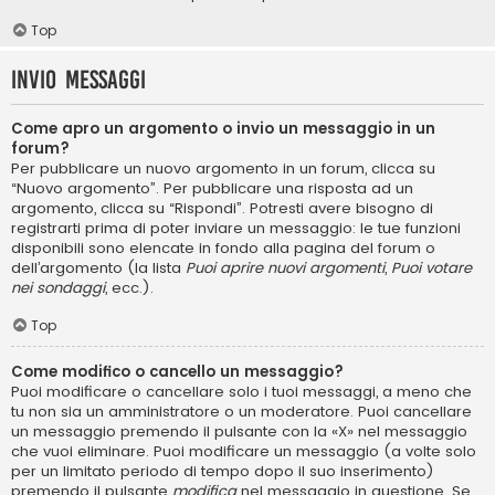
Top
Invio Messaggi
Come apro un argomento o invio un messaggio in un
forum?
Per pubblicare un nuovo argomento in un forum, clicca su
“Nuovo argomento”. Per pubblicare una risposta ad un
argomento, clicca su “Rispondi”. Potresti avere bisogno di
registrarti prima di poter inviare un messaggio: le tue funzioni
disponibili sono elencate in fondo alla pagina del forum o
dell’argomento (la lista
Puoi aprire nuovi argomenti
,
Puoi votare
nei sondaggi
, ecc.).
Top
Come modifico o cancello un messaggio?
Puoi modificare o cancellare solo i tuoi messaggi, a meno che
tu non sia un amministratore o un moderatore. Puoi cancellare
un messaggio premendo il pulsante con la «X» nel messaggio
che vuoi eliminare. Puoi modificare un messaggio (a volte solo
per un limitato periodo di tempo dopo il suo inserimento)
premendo il pulsante
modifica
nel messaggio in questione. Se