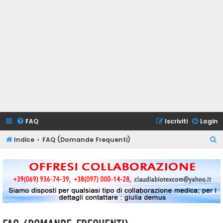
FAQ
Iscriviti
Login
C
Indice
FAQ (Domande Frequenti)
e
r
c
a