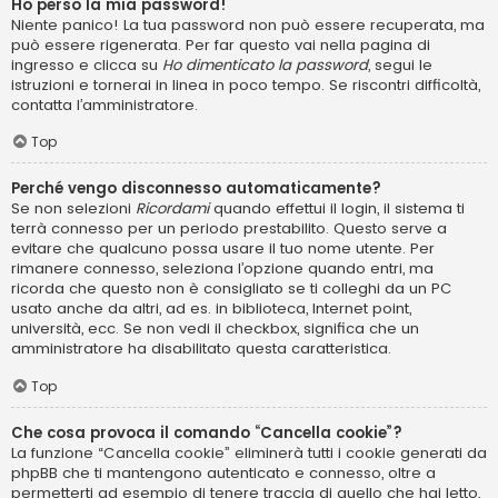
Ho perso la mia password!
Niente panico! La tua password non può essere recuperata, ma
può essere rigenerata. Per far questo vai nella pagina di
ingresso e clicca su
Ho dimenticato la password
, segui le
istruzioni e tornerai in linea in poco tempo. Se riscontri difficoltà,
contatta l’amministratore.
Top
Perché vengo disconnesso automaticamente?
Se non selezioni
Ricordami
quando effettui il login, il sistema ti
terrà connesso per un periodo prestabilito. Questo serve a
evitare che qualcuno possa usare il tuo nome utente. Per
rimanere connesso, seleziona l’opzione quando entri, ma
ricorda che questo non è consigliato se ti colleghi da un PC
usato anche da altri, ad es. in biblioteca, Internet point,
università, ecc. Se non vedi il checkbox, significa che un
amministratore ha disabilitato questa caratteristica.
Top
Che cosa provoca il comando “Cancella cookie”?
La funzione “Cancella cookie” eliminerà tutti i cookie generati da
phpBB che ti mantengono autenticato e connesso, oltre a
permetterti ad esempio di tenere traccia di quello che hai letto,