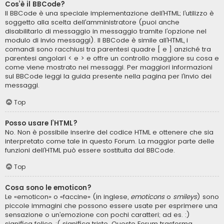
Cos’è il BBCode?
Il BBCode è una speciale implementazione dell’HTML; l’utilizzo è
soggetto alla scelta dell’amministratore (puoi anche
disabilitarlo di messaggio in messaggio tramite l’opzione nel
modulo di invio messaggi). Il BBCode è simile all’HTML, i
comandi sono racchiusi tra parentesi quadre [ e ] anziché tra
parentesi angolari < e > e offre un controllo maggiore su cosa e
come viene mostrato nei messaggi. Per maggiori informazioni
sul BBCode leggi la guida presente nella pagina per l’invio dei
messaggi.
Top
Posso usare l’HTML?
No. Non è possibile inserire del codice HTML e ottenere che sia
interpretato come tale in questo Forum. La maggior parte delle
funzioni dell’HTML può essere sostituita dal BBCode.
Top
Cosa sono le emoticon?
Le «emoticon» o «faccine» (in inglese,
emoticons
o
smileys
) sono
piccole immagini che possono essere usate per esprimere una
sensazione o un’emozione con pochi caratteri; ad es. :)
significa felice, :( significa triste. Questo Forum trasforma