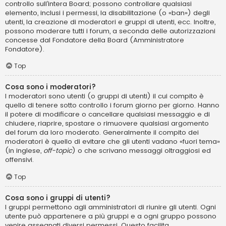
controllo sull’intera Board; possono controllare qualsiasi
elemento, inclusi i permessi, la disabilitazione (o «ban») degli
utenti, la creazione di moderatori e gruppi di utenti, ecc. Inoltre,
possono moderare tutti i forum, a seconda delle autorizzazioni
concesse dal Fondatore della Board (Amministratore
Fondatore).
Top
Cosa sono i moderatori?
I moderatori sono utenti (o gruppi di utenti) il cui compito è
quello di tenere sotto controllo i forum giorno per giorno. Hanno
il potere di modificare o cancellare qualsiasi messaggio e di
chiudere, riaprire, spostare o rimuovere qualsiasi argomento
del forum da loro moderato. Generalmente il compito dei
moderatori è quello di evitare che gli utenti vadano «fuori tema»
(in inglese,
off-topic
) o che scrivano messaggi oltraggiosi ed
offensivi.
Top
Cosa sono i gruppi di utenti?
I gruppi permettono agli amministratori di riunire gli utenti. Ogni
utente può appartenere a più gruppi e a ogni gruppo possono
venire assegnati diversi permessi. Questo facilita