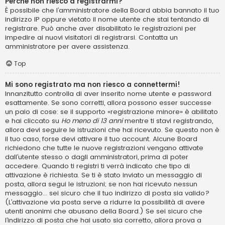
Perché non riesco a registrarmi?
È possibile che l’amministratore della Board abbia bannato il tuo
indirizzo IP oppure vietato il nome utente che stai tentando di
registrare. Può anche aver disabilitato le registrazioni per
impedire ai nuovi visitatori di registrarsi. Contatta un
amministratore per avere assistenza.
Top
Mi sono registrato ma non riesco a connettermi!
Innanzitutto controlla di aver inserito nome utente e password
esattamente. Se sono corretti, allora possono esser successe
un paio di cose: se il supporto «registrazione minore» è abilitato
e hai cliccato su
Ho meno di 13 anni
mentre ti stavi registrando,
allora devi seguire le istruzioni che hai ricevuto. Se questo non è
il tuo caso, forse devi attivare il tuo account. Alcune Board
richiedono che tutte le nuove registrazioni vengano attivate
dall’utente stesso o dagli amministratori, prima di poter
accedere. Quando ti registri ti verrà indicato che tipo di
attivazione è richiesta. Se ti è stato inviato un messaggio di
posta, allora segui le istruzioni; se non hai ricevuto nessun
messaggio... sei sicuro che il tuo indirizzo di posta sia valido?
(L’attivazione via posta serve a ridurre la possibilità di avere
utenti anonimi che abusano della Board.) Se sei sicuro che
l’indirizzo di posta che hai usato sia corretto, allora prova a