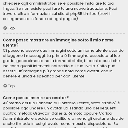
chiedere agli amministratori se è possibile installare la tua
lingua. Se non esiste puoi fare tu una nuova traduzione. Puoi
trovare altre informazioni sul sito di phpBB Limited (trovi il
collegamento in fondo ad ogni pagina).
Top
Come posso mostrare un’immagine sotto il mio nome
utente?
Ci possono essere due immagini sotto un nome utente quando
si leggono i messaggi. La prima è l’immagine associata al tuo
grado, generalmente ha la forma di stelle, blocchi o punti che
indicano quanti interventi hai scritto o il tuo livello. Sotto può
esserci un’immagine più grande nota come avatar, che in
genere è unica e specifica per ogni utente.
Top
Come posso inserire un avatar?
All’interno del tuo Pannello di Controllo Utente, sotto “Profilo” è
possibile aggiungere un avatar utilizzando uno dei seguenti
quattro metodi: Gravatar, Galleria, Remoto oppure Carica.
L’amministratore decide se abilitare o meno gli avatar e decide
anche il modo in cui gli avatar sono messi a disposizione. Se