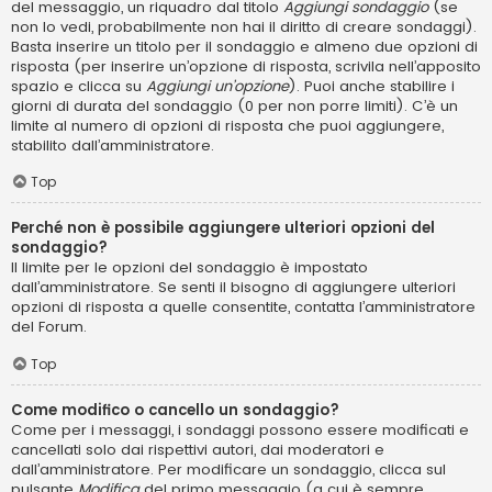
del messaggio, un riquadro dal titolo
Aggiungi sondaggio
(se
non lo vedi, probabilmente non hai il diritto di creare sondaggi).
Basta inserire un titolo per il sondaggio e almeno due opzioni di
risposta (per inserire un’opzione di risposta, scrivila nell’apposito
spazio e clicca su
Aggiungi un’opzione
). Puoi anche stabilire i
giorni di durata del sondaggio (0 per non porre limiti). C’è un
limite al numero di opzioni di risposta che puoi aggiungere,
stabilito dall’amministratore.
Top
Perché non è possibile aggiungere ulteriori opzioni del
sondaggio?
Il limite per le opzioni del sondaggio è impostato
dall’amministratore. Se senti il bisogno di aggiungere ulteriori
opzioni di risposta a quelle consentite, contatta l’amministratore
del Forum.
Top
Come modifico o cancello un sondaggio?
Come per i messaggi, i sondaggi possono essere modificati e
cancellati solo dai rispettivi autori, dai moderatori e
dall’amministratore. Per modificare un sondaggio, clicca sul
pulsante
Modifica
del primo messaggio (a cui è sempre