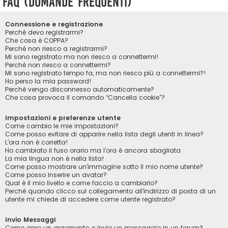
FAQ (Domande Frequenti)
Connessione e registrazione
Perché devo registrarmi?
Che cosa è COPPA?
Perché non riesco a registrarmi?
Mi sono registrato ma non riesco a connettermi!
Perché non riesco a connettermi?
Mi sono registrato tempo fa, ma non riesco più a connettermi?!
Ho perso la mia password!
Perché vengo disconnesso automaticamente?
Che cosa provoca il comando “Cancella cookie”?
Impostazioni e preferenze utente
Come cambio le mie impostazioni?
Come posso evitare di apparire nella lista degli utenti in linea?
L’ora non è corretta!
Ho cambiato il fuso orario ma l’ora è ancora sbagliata
La mia lingua non è nella lista!
Come posso mostrare un’immagine sotto il mio nome utente?
Come posso inserire un avatar?
Qual è il mio livello e come faccio a cambiarlo?
Perché quando clicco sul collegamento all’indirizzo di posta di un
utente mi chiede di accedere come utente registrato?
Invio Messaggi
Come apro un argomento o invio un messaggio in un forum?