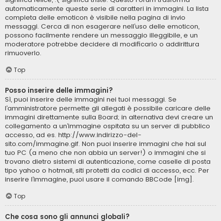
automaticamente queste serie di caratteri in immagini. La lista
completa delle emoticon è visibile nella pagina di invio
messaggi. Cerca di non esagerare nell’uso delle emoticon,
possono facilmente rendere un messaggio illeggibile, e un
moderatore potrebbe decidere di modificarlo o addirittura
rimuoverlo.
Top
Posso inserire delle immagini?
Sì, puoi inserire delle immagini nei tuoi messaggi. Se
l’amministratore permette gli allegati è possibile caricare delle
immagini direttamente sulla Board; in alternativa devi creare un
collegamento a un’immagine ospitata su un server di pubblico
accesso, ad es. http://www.indirizzo-del-
sito.com/immagine.gif. Non puoi inserire immagini che hai sul
tuo PC (a meno che non abbia un server!) o immagini che si
trovano dietro sistemi di autenticazione, come caselle di posta
tipo yahoo o hotmail, siti protetti da codici di accesso, ecc. Per
inserire l’immagine, puoi usare il comando BBCode [img].
Top
Che cosa sono gli annunci globali?