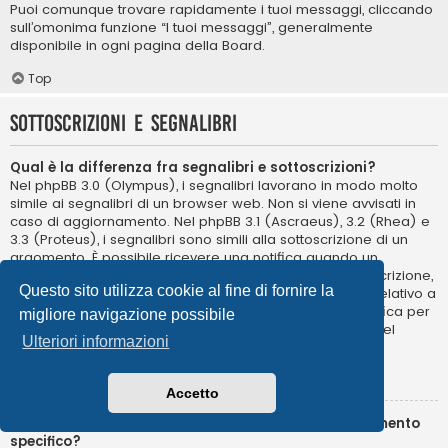
Puoi comunque trovare rapidamente i tuoi messaggi, cliccando
sull’omonima funzione “I tuoi messaggi”, generalmente
disponibile in ogni pagina della Board.
Top
Sottoscrizioni e segnalibri
Qual è la differenza fra segnalibri e sottoscrizioni?
Nel phpBB 3.0 (Olympus), i segnalibri lavorano in modo molto
simile ai segnalibri di un browser web. Non si viene avvisati in
caso di aggiornamento. Nel phpBB 3.1 (Ascraeus), 3.2 (Rhea) e
3.3 (Proteus), i segnalibri sono simili alla sottoscrizione di un
argomento. È possibile ricevere una notifica quando un
segnalibro di un argomento viene aggiornato. La sottoscrizione,
Questo sito utilizza cookie al fine di fornire la
tuttavia, ti comunicherà quando c’è un aggiornamento relativo a
un argomento o in un forum della Board. Opzioni di notifica per
migliore navigazione possibile
segnalibri e sottoscrizioni possono essere configurate nel
Ulteriori informazioni
Pannello di Controllo Utente, alla voce “Preferenze”.
Top
Accetto
Come posso sottoscrivere un segnalibro o un argomento
specifico?