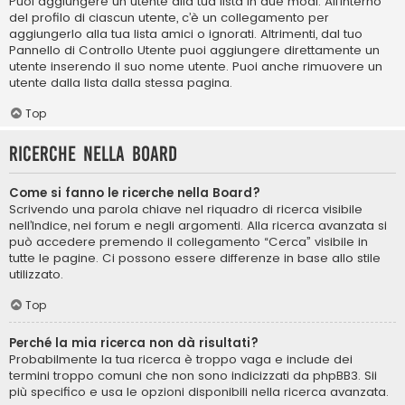
Puoi aggiungere un utente alla tua lista in due modi. All’interno
del profilo di ciascun utente, c’è un collegamento per
aggiungerlo alla tua lista amici o ignorati. Altrimenti, dal tuo
Pannello di Controllo Utente puoi aggiungere direttamente un
utente inserendo il suo nome utente. Puoi anche rimuovere un
utente dalla lista dalla stessa pagina.
Top
Ricerche nella Board
Come si fanno le ricerche nella Board?
Scrivendo una parola chiave nel riquadro di ricerca visibile
nell’Indice, nei forum e negli argomenti. Alla ricerca avanzata si
può accedere premendo il collegamento “Cerca” visibile in
tutte le pagine. Ci possono essere differenze in base allo stile
utilizzato.
Top
Perché la mia ricerca non dà risultati?
Probabilmente la tua ricerca è troppo vaga e include dei
termini troppo comuni che non sono indicizzati da phpBB3. Sii
più specifico e usa le opzioni disponibili nella ricerca avanzata.