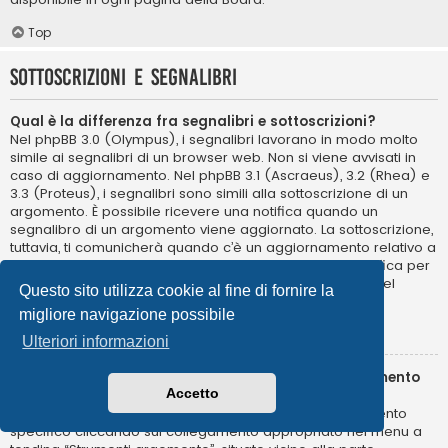
Top
Sottoscrizioni e segnalibri
Qual è la differenza fra segnalibri e sottoscrizioni?
Nel phpBB 3.0 (Olympus), i segnalibri lavorano in modo molto
simile ai segnalibri di un browser web. Non si viene avvisati in
caso di aggiornamento. Nel phpBB 3.1 (Ascraeus), 3.2 (Rhea) e
3.3 (Proteus), i segnalibri sono simili alla sottoscrizione di un
argomento. È possibile ricevere una notifica quando un
segnalibro di un argomento viene aggiornato. La sottoscrizione,
tuttavia, ti comunicherà quando c’è un aggiornamento relativo a
un argomento o in un forum della Board. Opzioni di notifica per
segnalibri e sottoscrizioni possono essere configurate nel
Questo sito utilizza cookie al fine di fornire la
Pannello di Controllo Utente, alla voce “Preferenze”.
migliore navigazione possibile
Top
Ulteriori informazioni
Come posso sottoscrivere un segnalibro o un argomento
Accetto
specifico?
Puoi aggiungere ai segnalibri o sottoscrivere un argomento
specifico cliccando sul collegamento appropriato nel menu a