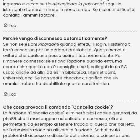
ingresso e clicca su
Ho dimenticato la password
, segui le
istruzioni e tornerai in linea in poco tempo. Se riscontri difficoltà,
contatta l’amministratore.
Top
Perché vengo disconnesso automaticamente?
Se non selezioni
Ricordami
quando effettui il login, il sistema ti
terrà connesso per un periodo prestabilito. Questo serve a
evitare che qualcuno possa usare il tuo nome utente. Per
rimanere connesso, seleziona l’opzione quando entri, ma
ricorda che questo non è consigliato se ti colleghi da un PC
usato anche da altri, ad es. in biblioteca, Internet point,
università, ecc. Se non vedi il checkbox, significa che un
amministratore ha disabilitato questa caratteristica.
Top
Che cosa provoca il comando “Cancella cookie”?
La funzione “Cancella cookie” eliminerà tutti i cookie generati da
phpBB che ti mantengono autenticato e connesso, oltre a
permetterti ad esempio di tenere traccia di quello che hai letto,
se l’amministrazione ha attivato la funzione. Se hai avuto
problemi di accesso o di uscita dal sistema, la cancellazione