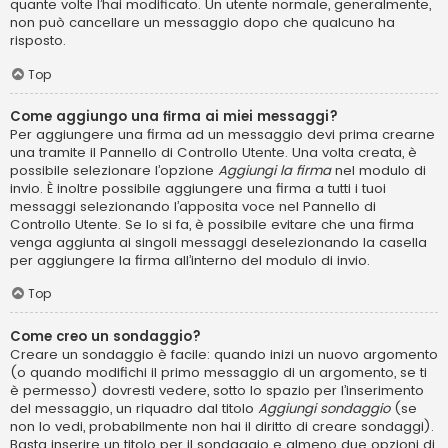
quante volte l’hai modificato. Un utente normale, generalmente,
non può cancellare un messaggio dopo che qualcuno ha
risposto.
Top
Come aggiungo una firma ai miei messaggi?
Per aggiungere una firma ad un messaggio devi prima crearne
una tramite il Pannello di Controllo Utente. Una volta creata, è
possibile selezionare l’opzione
Aggiungi la firma
nel modulo di
invio. È inoltre possibile aggiungere una firma a tutti i tuoi
messaggi selezionando l’apposita voce nel Pannello di
Controllo Utente. Se lo si fa, è possibile evitare che una firma
venga aggiunta ai singoli messaggi deselezionando la casella
per aggiungere la firma all’interno del modulo di invio.
Top
Come creo un sondaggio?
Creare un sondaggio è facile: quando inizi un nuovo argomento
(o quando modifichi il primo messaggio di un argomento, se ti
è permesso) dovresti vedere, sotto lo spazio per l’inserimento
del messaggio, un riquadro dal titolo
Aggiungi sondaggio
(se
non lo vedi, probabilmente non hai il diritto di creare sondaggi).
Basta inserire un titolo per il sondaggio e almeno due opzioni di