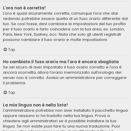
L’ora non è corretta!
L’ora è quasi sicuramente corretta, comunque l’ora che stai
vedendo potrebbe essere quella di un fuso orario differente dal
tuo. Se così fosse, devi cambiare le impostazioni del tuo profilo
per il fuso orario e farlo coincidere con la tua area, es. London,
Paris, New York, Sydney, ecc. Nota che solo gli utenti registrati
possono cambiare il fuso orario e molte impostazioni.
Top
Ho cambiato il fuso orario ma l’ora è ancora sbagliata
Se sei sicuro di aver impostato il fuso orario corretto e l’ora è
ancora scorretta, allora l’orario memorizzato sull’orologio del
server non è corretto. Avvisa un amministratore per correggere
il problema.
Top
La mia lingua non è nella lista!
L’amministratore potrebbe non aver installato il pacchetto lingua
oppure nessuno lo ha tradotto nella tua lingua. Prova a
chiedere agli amministratori se è possibile installare la tua
lingua. Se non esiste puoi fare tu una nuova traduzione. Puoi