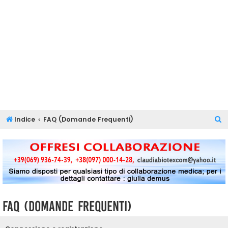
C
Indice
FAQ (Domande Frequenti)
e
r
c
a
FAQ (Domande Frequenti)