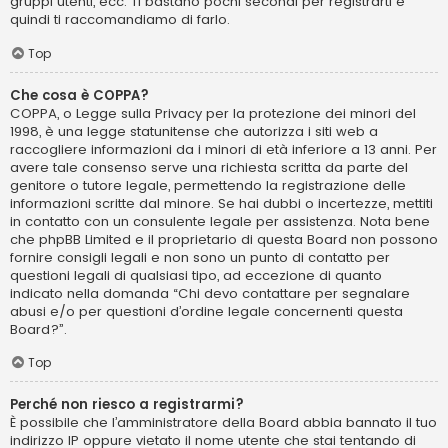
gruppi utenti, ecc. Ti bastano pochi secondi per registrarti e
quindi ti raccomandiamo di farlo.
Top
Che cosa è COPPA?
COPPA, o Legge sulla Privacy per la protezione dei minori del
1998, è una legge statunitense che autorizza i siti web a
raccogliere informazioni da i minori di età inferiore a 13 anni. Per
avere tale consenso serve una richiesta scritta da parte del
genitore o tutore legale, permettendo la registrazione delle
informazioni scritte dal minore. Se hai dubbi o incertezze, mettiti
in contatto con un consulente legale per assistenza. Nota bene
che phpBB Limited e il proprietario di questa Board non possono
fornire consigli legali e non sono un punto di contatto per
questioni legali di qualsiasi tipo, ad eccezione di quanto
indicato nella domanda “Chi devo contattare per segnalare
abusi e/o per questioni d’ordine legale concernenti questa
Board?”.
Top
Perché non riesco a registrarmi?
È possibile che l’amministratore della Board abbia bannato il tuo
indirizzo IP oppure vietato il nome utente che stai tentando di