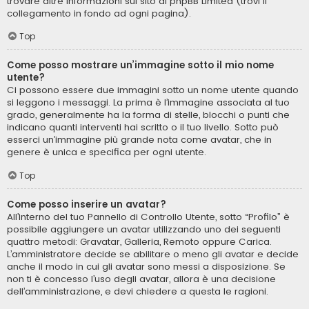
trovare altre informazioni sul sito di phpBB Limited (trovi il
collegamento in fondo ad ogni pagina).
Top
Come posso mostrare un’immagine sotto il mio nome
utente?
Ci possono essere due immagini sotto un nome utente quando
si leggono i messaggi. La prima è l’immagine associata al tuo
grado, generalmente ha la forma di stelle, blocchi o punti che
indicano quanti interventi hai scritto o il tuo livello. Sotto può
esserci un’immagine più grande nota come avatar, che in
genere è unica e specifica per ogni utente.
Top
Come posso inserire un avatar?
All’interno del tuo Pannello di Controllo Utente, sotto “Profilo” è
possibile aggiungere un avatar utilizzando uno dei seguenti
quattro metodi: Gravatar, Galleria, Remoto oppure Carica.
L’amministratore decide se abilitare o meno gli avatar e decide
anche il modo in cui gli avatar sono messi a disposizione. Se
non ti è concesso l’uso degli avatar, allora è una decisione
dell’amministrazione, e devi chiedere a questa le ragioni.