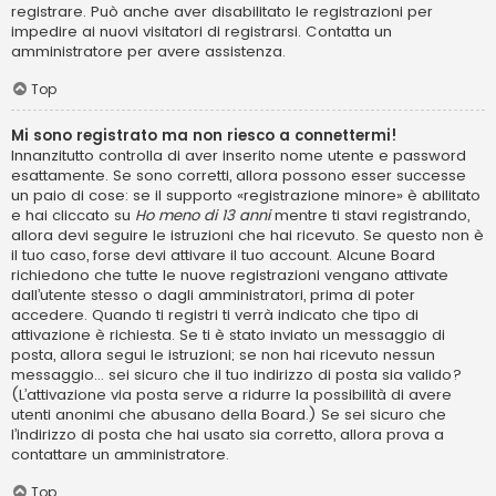
registrare. Può anche aver disabilitato le registrazioni per
impedire ai nuovi visitatori di registrarsi. Contatta un
amministratore per avere assistenza.
Top
Mi sono registrato ma non riesco a connettermi!
Innanzitutto controlla di aver inserito nome utente e password
esattamente. Se sono corretti, allora possono esser successe
un paio di cose: se il supporto «registrazione minore» è abilitato
e hai cliccato su
Ho meno di 13 anni
mentre ti stavi registrando,
allora devi seguire le istruzioni che hai ricevuto. Se questo non è
il tuo caso, forse devi attivare il tuo account. Alcune Board
richiedono che tutte le nuove registrazioni vengano attivate
dall’utente stesso o dagli amministratori, prima di poter
accedere. Quando ti registri ti verrà indicato che tipo di
attivazione è richiesta. Se ti è stato inviato un messaggio di
posta, allora segui le istruzioni; se non hai ricevuto nessun
messaggio... sei sicuro che il tuo indirizzo di posta sia valido?
(L’attivazione via posta serve a ridurre la possibilità di avere
utenti anonimi che abusano della Board.) Se sei sicuro che
l’indirizzo di posta che hai usato sia corretto, allora prova a
contattare un amministratore.
Top