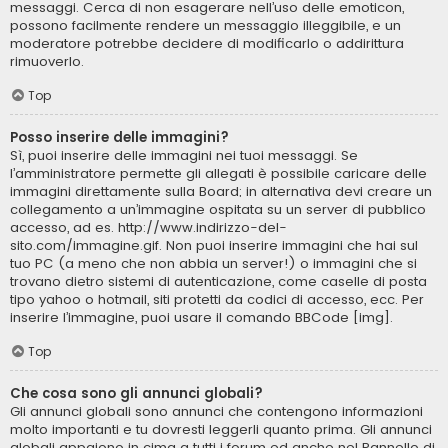
messaggi. Cerca di non esagerare nell’uso delle emoticon,
possono facilmente rendere un messaggio illeggibile, e un
moderatore potrebbe decidere di modificarlo o addirittura
rimuoverlo.
Top
Posso inserire delle immagini?
Sì, puoi inserire delle immagini nei tuoi messaggi. Se
l’amministratore permette gli allegati è possibile caricare delle
immagini direttamente sulla Board; in alternativa devi creare un
collegamento a un’immagine ospitata su un server di pubblico
accesso, ad es. http://www.indirizzo-del-
sito.com/immagine.gif. Non puoi inserire immagini che hai sul
tuo PC (a meno che non abbia un server!) o immagini che si
trovano dietro sistemi di autenticazione, come caselle di posta
tipo yahoo o hotmail, siti protetti da codici di accesso, ecc. Per
inserire l’immagine, puoi usare il comando BBCode [img].
Top
Che cosa sono gli annunci globali?
Gli annunci globali sono annunci che contengono informazioni
molto importanti e tu dovresti leggerli quanto prima. Gli annunci
globali appaiono in cima a tutti i forum ed anche nel Pannello di