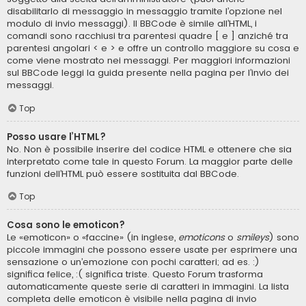
disabilitarlo di messaggio in messaggio tramite l’opzione nel
modulo di invio messaggi). Il BBCode è simile all’HTML, i
comandi sono racchiusi tra parentesi quadre [ e ] anziché tra
parentesi angolari < e > e offre un controllo maggiore su cosa e
come viene mostrato nei messaggi. Per maggiori informazioni
sul BBCode leggi la guida presente nella pagina per l’invio dei
messaggi.
Top
Posso usare l’HTML?
No. Non è possibile inserire del codice HTML e ottenere che sia
interpretato come tale in questo Forum. La maggior parte delle
funzioni dell’HTML può essere sostituita dal BBCode.
Top
Cosa sono le emoticon?
Le «emoticon» o «faccine» (in inglese,
emoticons
o
smileys
) sono
piccole immagini che possono essere usate per esprimere una
sensazione o un’emozione con pochi caratteri; ad es. :)
significa felice, :( significa triste. Questo Forum trasforma
automaticamente queste serie di caratteri in immagini. La lista
completa delle emoticon è visibile nella pagina di invio