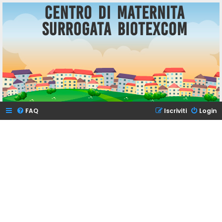
Centro di Maternita
Surrogata BioTexCom
FAQ
Iscriviti
Login