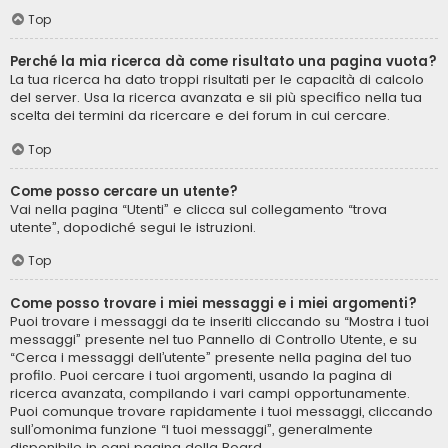
Top
Perché la mia ricerca dà come risultato una pagina vuota?
La tua ricerca ha dato troppi risultati per le capacità di calcolo
del server. Usa la ricerca avanzata e sii più specifico nella tua
scelta dei termini da ricercare e dei forum in cui cercare.
Top
Come posso cercare un utente?
Vai nella pagina “Utenti” e clicca sul collegamento “trova
utente”, dopodiché segui le istruzioni.
Top
Come posso trovare i miei messaggi e i miei argomenti?
Puoi trovare i messaggi da te inseriti cliccando su “Mostra i tuoi
messaggi” presente nel tuo Pannello di Controllo Utente, e su
“Cerca i messaggi dell’utente” presente nella pagina del tuo
profilo. Puoi cercare i tuoi argomenti, usando la pagina di
ricerca avanzata, compilando i vari campi opportunamente.
Puoi comunque trovare rapidamente i tuoi messaggi, cliccando
sull’omonima funzione “I tuoi messaggi”, generalmente
disponibile in ogni pagina della Board.