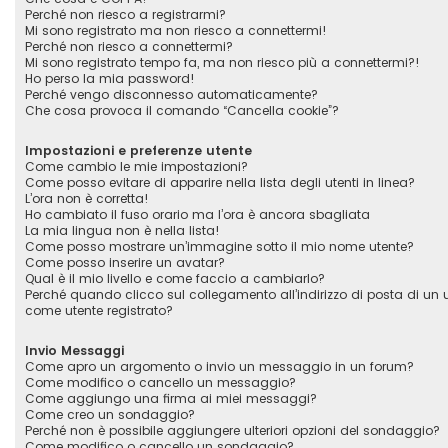
Perché non riesco a registrarmi?
Mi sono registrato ma non riesco a connettermi!
Perché non riesco a connettermi?
Mi sono registrato tempo fa, ma non riesco più a connettermi?!
Ho perso la mia password!
Perché vengo disconnesso automaticamente?
Che cosa provoca il comando “Cancella cookie”?
Impostazioni e preferenze utente
Come cambio le mie impostazioni?
Come posso evitare di apparire nella lista degli utenti in linea?
L’ora non è corretta!
Ho cambiato il fuso orario ma l’ora è ancora sbagliata
La mia lingua non è nella lista!
Come posso mostrare un’immagine sotto il mio nome utente?
Come posso inserire un avatar?
Qual è il mio livello e come faccio a cambiarlo?
Perché quando clicco sul collegamento all’indirizzo di posta di un
come utente registrato?
Invio Messaggi
Come apro un argomento o invio un messaggio in un forum?
Come modifico o cancello un messaggio?
Come aggiungo una firma ai miei messaggi?
Come creo un sondaggio?
Perché non è possibile aggiungere ulteriori opzioni del sondaggio?
Come modifico o cancello un sondaggio?