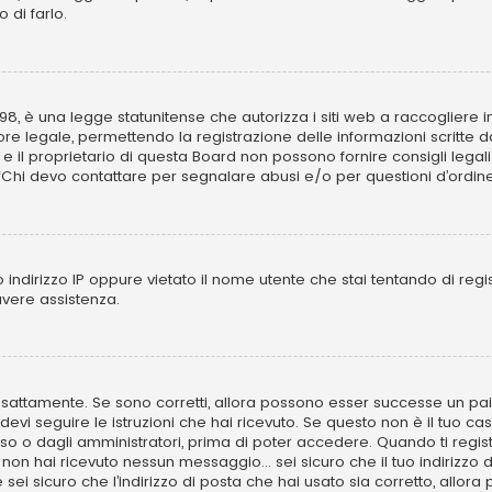
 di farlo.
8, è una legge statunitense che autorizza i siti web a raccogliere inf
re legale, permettendo la registrazione delle informazioni scritte da
il proprietario di questa Board non possono fornire consigli legali 
“Chi devo contattare per segnalare abusi e/o per questioni d’ordin
 indirizzo IP oppure vietato il nome utente che stai tentando di regi
 avere assistenza.
sattamente. Se sono corretti, allora possono esser successe un paio 
 devi seguire le istruzioni che hai ricevuto. Se questo non è il tuo ca
so o dagli amministratori, prima di poter accedere. Quando ti registri 
 non hai ricevuto nessun messaggio... sei sicuro che il tuo indirizzo d
sei sicuro che l’indirizzo di posta che hai usato sia corretto, allor