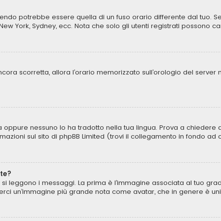
ndo potrebbe essere quella di un fuso orario differente dal tuo. Se 
, New York, Sydney, ecc. Nota che solo gli utenti registrati possono c
 ancora scorretta, allora l’orario memorizzato sull’orologio del serve
 oppure nessuno lo ha tradotto nella tua lingua. Prova a chiedere agl
rmazioni sul sito di phpBB Limited (trovi il collegamento in fondo ad
te?
 leggono i messaggi. La prima è l’immagine associata al tuo grado,
ò esserci un’immagine più grande nota come avatar, che in genere è un