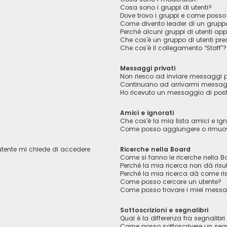
Cosa sono i gruppi di utenti?
Dove trovo i gruppi e come posso 
Come divento leader di un grupp
Perché alcuni gruppi di utenti appa
Che cos’è un gruppo di utenti pred
Che cos’è il collegamento “Staff”?
Messaggi privati
Non riesco ad inviare messaggi pr
Continuano ad arrivarmi messaggi
Ho ricevuto un messaggio di pos
Amici e ignorati
Che cos’è la mia lista amici e ign
Come posso aggiungere o rimuover
 utente mi chiede di accedere
Ricerche nella Board
Come si fanno le ricerche nella B
Perché la mia ricerca non dà risul
Perché la mia ricerca dà come ri
Come posso cercare un utente?
Come posso trovare i miei messag
Sottoscrizioni e segnalibri
Qual è la differenza fra segnalibri 
Come posso sottoscrivere un seg