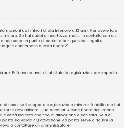
ormazioni da i minori di età inferiore a 13 anni. Per avere tale
l minore. Se hai dubbi o incertezze, mettiti in contatto con un
e non sono un punto di contatto per questioni legali di
e legale concernenti questa Board?”.
strare. Può anche aver disabilitato le registrazioni per impedire
di cose: se il supporto «registrazione minore» è abilitato e hai
so, forse devi attivare il tuo account. Alcune Board richiedono
ti verrà indicato che tipo di attivazione è richiesta. Se ti è
i posta sia valido? (L’attivazione via posta serve a ridurre la
a prova a contattare un amministratore.