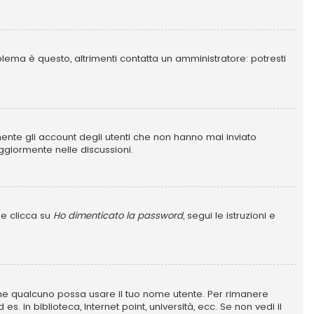
blema è questo, altrimenti contatta un amministratore: potresti
mente gli account degli utenti che non hanno mai inviato
ggiormente nelle discussioni.
 e clicca su
Ho dimenticato la password
, segui le istruzioni e
e che qualcuno possa usare il tuo nome utente. Per rimanere
 in biblioteca, Internet point, università, ecc. Se non vedi il