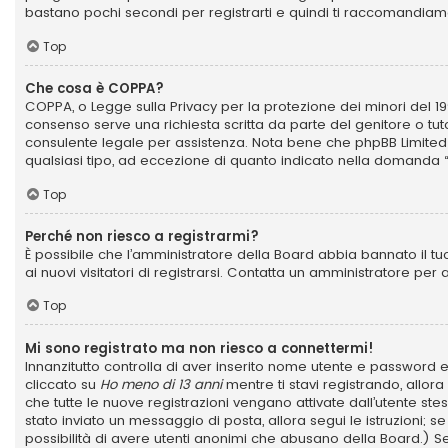
bastano pochi secondi per registrarti e quindi ti raccomandiamo
Top
Che cosa è COPPA?
COPPA, o Legge sulla Privacy per la protezione dei minori del 199
consenso serve una richiesta scritta da parte del genitore o tuto
consulente legale per assistenza. Nota bene che phpBB Limited e 
qualsiasi tipo, ad eccezione di quanto indicato nella domanda 
Top
Perché non riesco a registrarmi?
È possibile che l’amministratore della Board abbia bannato il tuo
ai nuovi visitatori di registrarsi. Contatta un amministratore per
Top
Mi sono registrato ma non riesco a connettermi!
Innanzitutto controlla di aver inserito nome utente e password e
cliccato su
Ho meno di 13 anni
mentre ti stavi registrando, allora
che tutte le nuove registrazioni vengano attivate dall’utente stes
stato inviato un messaggio di posta, allora segui le istruzioni; se
possibilità di avere utenti anonimi che abusano della Board.) Se 