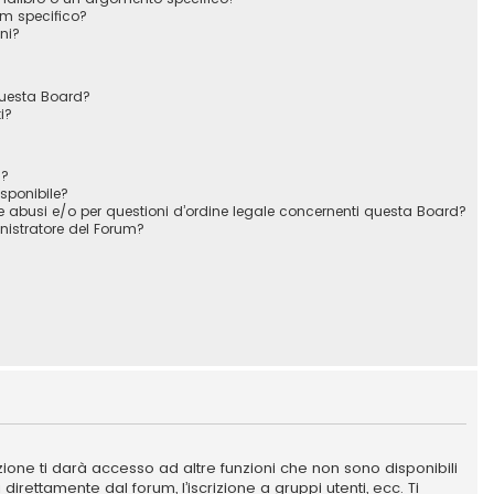
m specifico?
ni?
questa Board?
i?
a?
isponibile?
e abusi e/o per questioni d’ordine legale concernenti questa Board?
istratore del Forum?
ione ti darà accesso ad altre funzioni che non sono disponibili
direttamente dal forum, l’iscrizione a gruppi utenti, ecc. Ti