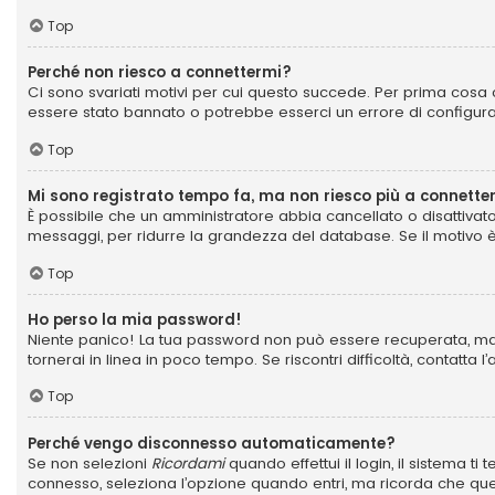
Top
Perché non riesco a connettermi?
Ci sono svariati motivi per cui questo succede. Per prima cosa c
essere stato bannato o potrebbe esserci un errore di configur
Top
Mi sono registrato tempo fa, ma non riesco più a connette
È possibile che un amministratore abbia cancellato o disattivat
messaggi, per ridurre la grandezza del database. Se il motivo è
Top
Ho perso la mia password!
Niente panico! La tua password non può essere recuperata, ma p
tornerai in linea in poco tempo. Se riscontri difficoltà, contatta l
Top
Perché vengo disconnesso automaticamente?
Se non selezioni
Ricordami
quando effettui il login, il sistema 
connesso, seleziona l’opzione quando entri, ma ricorda che questo 