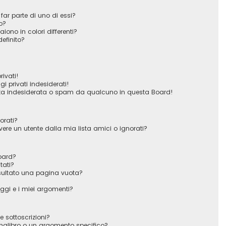
far parte di uno di essi?
o?
iono in colori differenti?
efinito?
ivati!
 privati indesiderati!
ta indesiderata o spam da qualcuno in questa Board!
orati?
e un utente dalla mia lista amici o ignorati?
oard?
tati?
sultato una pagina vuota?
gi e i miei argomenti?
e sottoscrizioni?
nalibro o un argomento specifico?