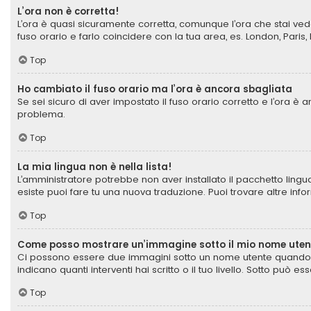
L’ora non è corretta!
L’ora è quasi sicuramente corretta, comunque l’ora che stai vede
fuso orario e farlo coincidere con la tua area, es. London, Paris
Top
Ho cambiato il fuso orario ma l’ora è ancora sbagliata
Se sei sicuro di aver impostato il fuso orario corretto e l’ora è
problema.
Top
La mia lingua non è nella lista!
L’amministratore potrebbe non aver installato il pacchetto lingua
esiste puoi fare tu una nuova traduzione. Puoi trovare altre info
Top
Come posso mostrare un’immagine sotto il mio nome uten
Ci possono essere due immagini sotto un nome utente quando si
indicano quanti interventi hai scritto o il tuo livello. Sotto pu
Top