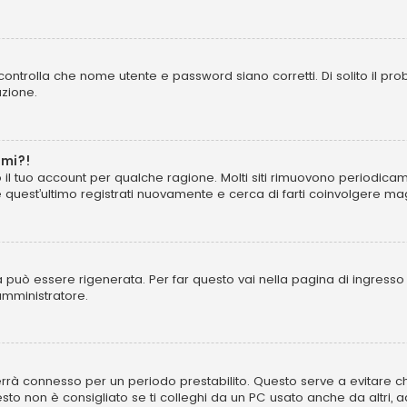
ontrolla che nome utente e password siano corretti. Di solito il pro
azione.
rmi?!
o il tuo account per qualche ragione. Molti siti rimuovono periodica
 quest’ultimo registrati nuovamente e cerca di farti coinvolgere ma
uò essere rigenerata. Per far questo vai nella pagina di ingresso
’amministratore.
ti terrà connesso per un periodo prestabilito. Questo serve a evitar
non è consigliato se ti colleghi da un PC usato anche da altri, ad es.