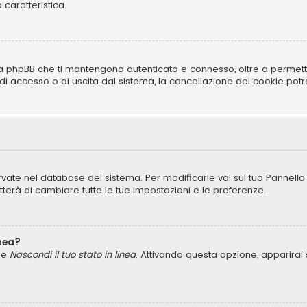
caratteristica.
da phpBB che ti mantengono autenticato e connesso, oltre a permetter
di accesso o di uscita dal sistema, la cancellazione dei cookie potre
ervate nel database del sistema. Per modificarle vai sul tuo Pannell
rà di cambiare tutte le tue impostazioni e le preferenze.
inea?
one
Nascondi il tuo stato in linea
. Attivando questa opzione, apparirai 