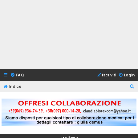
FAQ
Iscriviti
Login
C
Indice
e
r
c
a