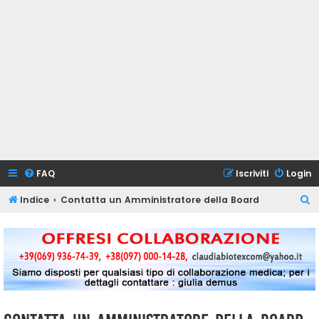
FAQ
Iscriviti
Login
C
Indice
Contatta un Amministratore della Board
e
r
c
a