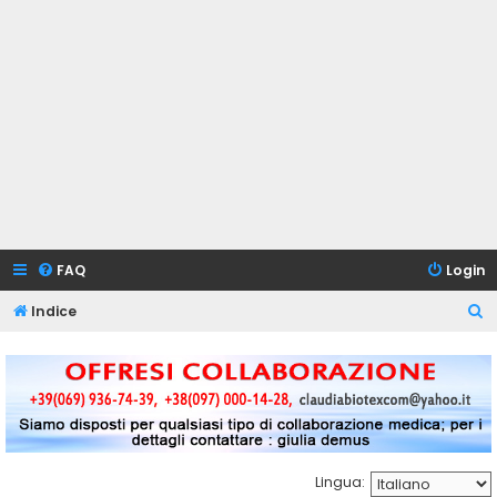
FAQ
Login
C
Indice
e
r
c
a
Lingua: