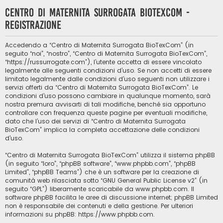
Centro di Maternita Surrogata BioTexCom -
Registrazione
Accedendo a “Centro di Maternita Surrogata BioTexCom” (in
seguito “noi”, “nostro”, “Centro di Maternita Surrogata BioTexCom”,
“https://russurrogate.com”), l’utente accetta di essere vincolato
legalmente alle seguenti condizioni d’uso. Se non accetti di essere
limitato legalmente dalle condizioni d’uso seguenti non utilizzare i
servizi offerti da “Centro di Maternita Surrogata BioTexCom”. Le
condizioni d’uso possono cambiare in qualunque momento, sarà
nostra premura avvisarti di tali modifiche, benché sia opportuno
controllare con frequenza queste pagine per eventuali modifiche,
dato che l’uso dei servizi di “Centro di Maternita Surrogata
BioTexCom” implica la completa accettazione delle condizioni
d’uso.
“Centro di Maternita Surrogata BioTexCom” utilizza il sistema phpBB
(in seguito “loro”, “phpBB software”, “www.phpbb.com”, “phpBB
Limited”, “phpBB Teams”) che è un software per la creazione di
comunità web rilasciata sotto “
GNU General Public License v2
” (in
seguito “GPL”) liberamente scaricabile da
www.phpbb.com
. Il
software phpBB facilita le aree di discussione internet; phpBB Limited
non è responsabile dei contenuti e della gestione. Per ulteriori
informazioni su phpBB:
https://www.phpbb.com
.