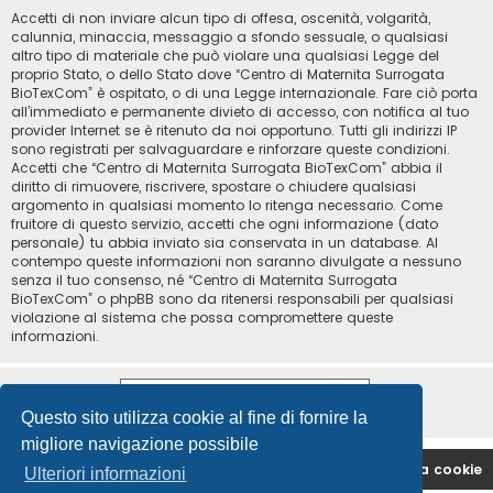
Accetti di non inviare alcun tipo di offesa, oscenità, volgarità,
calunnia, minaccia, messaggio a sfondo sessuale, o qualsiasi
altro tipo di materiale che può violare una qualsiasi Legge del
proprio Stato, o dello Stato dove “Centro di Maternita Surrogata
BioTexCom” è ospitato, o di una Legge internazionale. Fare ciò porta
all’immediato e permanente divieto di accesso, con notifica al tuo
provider Internet se è ritenuto da noi opportuno. Tutti gli indirizzi IP
sono registrati per salvaguardare e rinforzare queste condizioni.
Accetti che “Centro di Maternita Surrogata BioTexCom” abbia il
diritto di rimuovere, riscrivere, spostare o chiudere qualsiasi
argomento in qualsiasi momento lo ritenga necessario. Come
fruitore di questo servizio, accetti che ogni informazione (dato
personale) tu abbia inviato sia conservata in un database. Al
contempo queste informazioni non saranno divulgate a nessuno
senza il tuo consenso, né “Centro di Maternita Surrogata
BioTexCom” o phpBB sono da ritenersi responsabili per qualsiasi
violazione al sistema che possa compromettere queste
informazioni.
Questo sito utilizza cookie al fine di fornire la
migliore navigazione possibile
Indice
Contattaci
Cancella cookie
Ulteriori informazioni